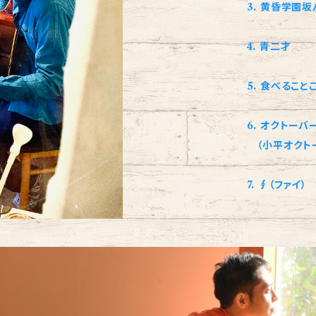
3. 黄昏学園
4. 青二才
5. 食べるこ
6. オクトー
（小平オクトー
7. ∮（ファイ）