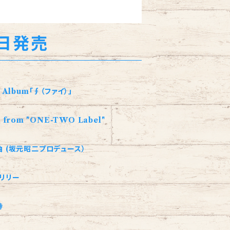
5日発売
 Album「∮（ファイ）」
 from "ONE-TWO Label"
曲 (坂元昭二プロデュース）
ドリリー
詩